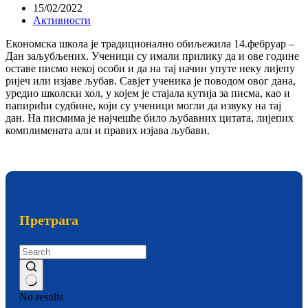
15/02/2022
Активности
Економска школа је традиционално обиљежила 14.фебруар –
Дан заљубљених. Ученици су имали прилику да и ове године
оставе писмо некој особи и да на тај начин упуте неку лијепу
ријеч или изјаве љубав. Савјет ученика је поводом овог дана,
уредио школски хол, у којем је стајала кутија за писма, као и
папирићи судбине, који су ученици могли да извуку на тај
дан. На писмима је најчешће било љубавних цитата, лијепих
комплимената али и правих изјава љубави.
Претрага
No results