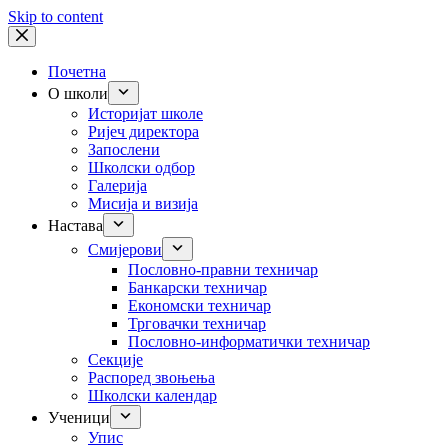
Skip to content
Почетна
О школи
Историјат школе
Ријеч директора
Запослени
Школски одбор
Галерија
Мисија и визија
Настава
Смијерови
Пословно-правни техничар
Банкарски техничар
Економски техничар
Трговачки техничар
Пословно-информатички техничар
Секције
Распоред звоњења
Школски календар
Ученици
Упис