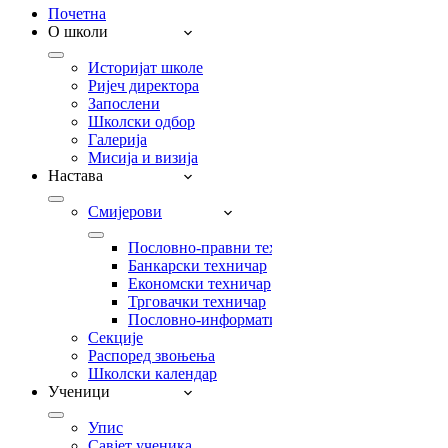
Почетна
О школи
Историјат школе
Ријеч директора
Запослени
Школски одбор
Галерија
Мисија и визија
Настава
Смијерови
Пословно-правни техничар
Банкарски техничар
Економски техничар
Трговачки техничар
Пословно-информатички техничар
Секције
Распоред звоњења
Школски календар
Ученици
Упис
Савјет ученика