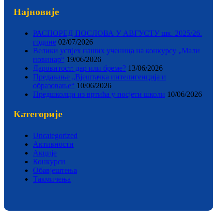
Најновије
РАСПОРЕД ПОСЛОВА У АВГУСТУ шк. 2025/26.
године
02/07/2026
Велики успјех наших ученица на конкурсу „Мали
новинар“
19/06/2026
Даровитост: дар или бреме?
13/06/2026
Предавање „Вјештачка интелигенција и
образовање“
10/06/2026
Предшколци из вртића у посјети школи
10/06/2026
Категорије
Uncategorized
Активности
Акције
Конкурси
Обавјештења
Такмичења