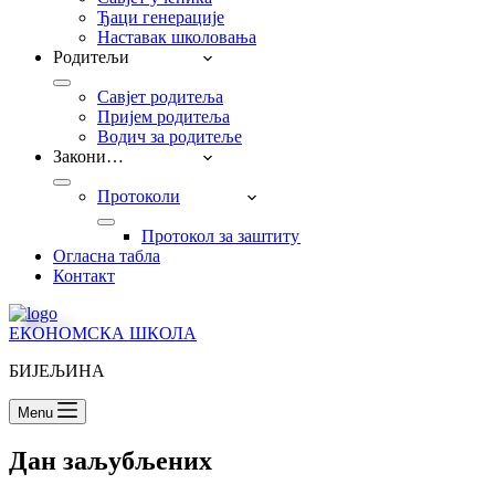
Ђаци генерације
Наставак школовања
Родитељи
Савјет родитеља
Пријем родитеља
Водич за родитеље
Закони…
Протоколи
Прoтокол за заштиту дјеце од насиља, занема
Огласна табла
Контакт
ЕКОНОМСКА ШКОЛА
БИЈЕЉИНА
Menu
Дан заљубљених