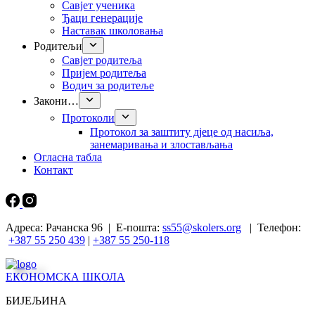
Савјет ученика
Ђаци генерације
Наставак школовања
Родитељи
Савјет родитеља
Пријем родитеља
Водич за родитеље
Закони…
Протоколи
Прoтокол за заштиту дјеце од насиља,
занемаривања и злостављања
Огласна табла
Контакт
Адреса: Рачанска 96 | Е-пошта:
ss55@skolers.org
| Телефон:
+387 55 250 439
|
+387 55 250-118
ЕКОНОМСКА ШКОЛА
БИЈЕЉИНА