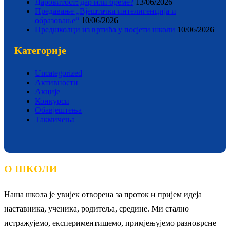
Даровитост: дар или бреме?
13/06/2026
Предавање „Вјештачка интелигенција и
образовање“
10/06/2026
Предшколци из вртића у посјети школи
10/06/2026
Категорије
Uncategorized
Активности
Акције
Конкурси
Обавјештења
Такмичења
О ШКОЛИ
Наша школа је увијек отворена за проток и пријем идеја
наставника, ученика, родитеља, средине. Ми стално
истражујемо, експериментишемо, примјењујемо разноврсне