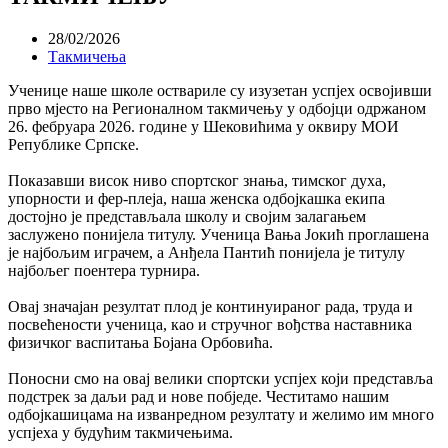
28/02/2026
Такмичења
Ученице наше школе оствариле су изузетан успјех освојивши
прво мјесто на Регионалном такмичењу у одбојци одржаном
26. фебруара 2026. године у Шековићима у оквиру МОИ
Републике Српске.
Показавши висок ниво спортског знања, тимског духа,
упорности и фер-плеја, наша женска одбојкашка екипа
достојно је представљала школу и својим залагањем
заслужено понијела титулу. Ученица Вања Јокић проглашена
је најбољим играчем, а Анђела Пантић понијела је титулу
најбољег поентера турнира.
Овај значајан резултат плод је континуираног рада, труда и
посвећености ученица, као и стручног вођства наставника
физичког васпитања Бојана Орбовића.
Поносни смо на овај велики спортски успјех који представља
подстрек за даљи рад и нове побједе. Честитамо нашим
одбојкашицама на изванредном резултату и желимо им много
успјеха у будућим такмичењима.