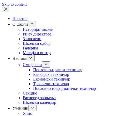
Skip to content
Почетна
О школи
Историјат школе
Ријеч директора
Запослени
Школски одбор
Галерија
Мисија и визија
Настава
Смијерови
Пословно-правни техничар
Банкарски техничар
Економски техничар
Трговачки техничар
Пословно-информатички техничар
Секције
Распоред звоњења
Школски календар
Ученици
Упис