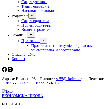
Савјет ученика
Ђаци генерације
Наставак школовања
Родитељи
Савјет родитеља
Пријем родитеља
Водич за родитеље
Закони…
Протоколи
Прoтокол за заштиту дјеце од насиља,
занемаривања и злостављања
Огласна табла
Контакт
Адреса: Рачанска 96 | Е-пошта:
ss55@skolers.org
| Телефон:
+387 55 250 439
|
+387 55 250-118
ЕКОНОМСКА ШКОЛА
БИЈЕЉИНА