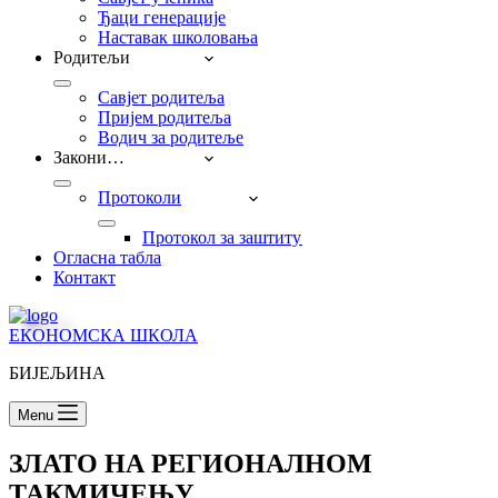
Ђаци генерације
Наставак школовања
Родитељи
Савјет родитеља
Пријем родитеља
Водич за родитеље
Закони…
Протоколи
Прoтокол за заштиту дјеце од насиља, занема
Огласна табла
Контакт
ЕКОНОМСКА ШКОЛА
БИЈЕЉИНА
Menu
ЗЛАТО НА РЕГИОНАЛНОМ
ТАКМИЧЕЊУ