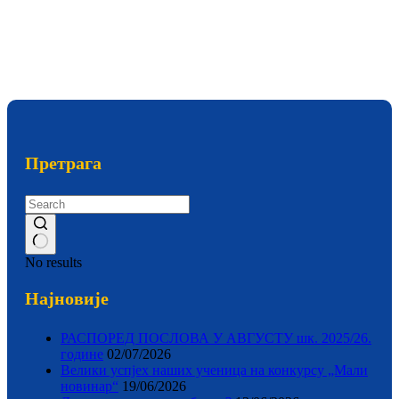
Претрага
No results
Најновије
РАСПОРЕД ПОСЛОВА У АВГУСТУ шк. 2025/26.
године
02/07/2026
Велики успјех наших ученица на конкурсу „Мали
новинар“
19/06/2026