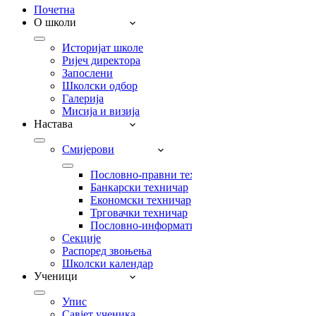
Почетна
О школи
Историјат школе
Ријеч директора
Запослени
Школски одбор
Галерија
Мисија и визија
Настава
Смијерови
Пословно-правни техничар
Банкарски техничар
Економски техничар
Трговачки техничар
Пословно-информатички техничар
Секције
Распоред звоњења
Школски календар
Ученици
Упис
Савјет ученика