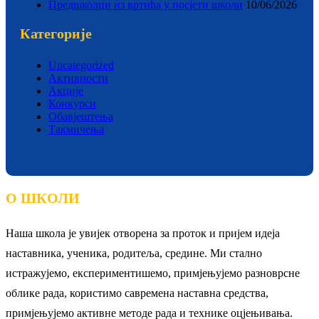
Предшколци из вртића у посјети школи
10/06/2026
Категорије
Uncategorized
Активности
Акције
Конкурси
Обавјештења
Такмичења
О ШКОЛИ
Наша школа је увијек отворена за проток и пријем идеја
наставника, ученика, родитеља, средине. Ми стално
истражујемо, експериментишемо, примјењујемо разноврсне
облике рада, користимо савремена наставна средства,
примјењујемо активне методе рада и технике оцјењивања.