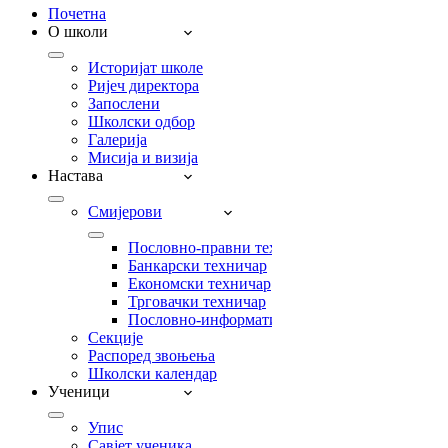
Почетна
О школи
Историјат школе
Ријеч директора
Запослени
Школски одбор
Галерија
Мисија и визија
Настава
Смијерови
Пословно-правни техничар
Банкарски техничар
Економски техничар
Трговачки техничар
Пословно-информатички техничар
Секције
Распоред звоњења
Школски календар
Ученици
Упис
Савјет ученика