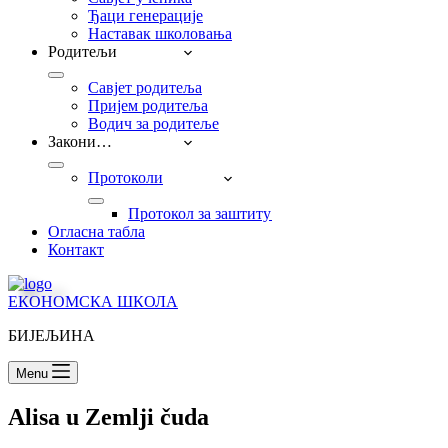
Ђаци генерације
Наставак школовања
Родитељи
Савјет родитеља
Пријем родитеља
Водич за родитеље
Закони…
Протоколи
Прoтокол за заштиту дјеце од насиља, занема
Огласна табла
Контакт
ЕКОНОМСКА ШКОЛА
БИЈЕЉИНА
Menu
Alisa u Zemlji čuda