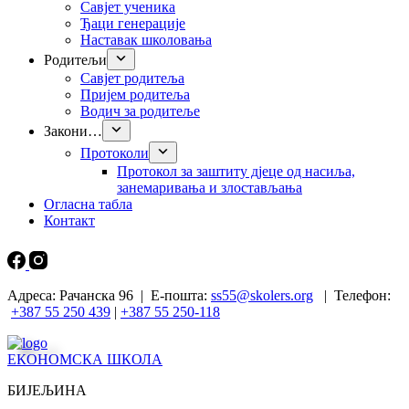
Савјет ученика
Ђаци генерације
Наставак школовања
Родитељи
Савјет родитеља
Пријем родитеља
Водич за родитеље
Закони…
Протоколи
Прoтокол за заштиту дјеце од насиља,
занемаривања и злостављања
Огласна табла
Контакт
Адреса: Рачанска 96 | Е-пошта:
ss55@skolers.org
| Телефон:
+387 55 250 439
|
+387 55 250-118
ЕКОНОМСКА ШКОЛА
БИЈЕЉИНА