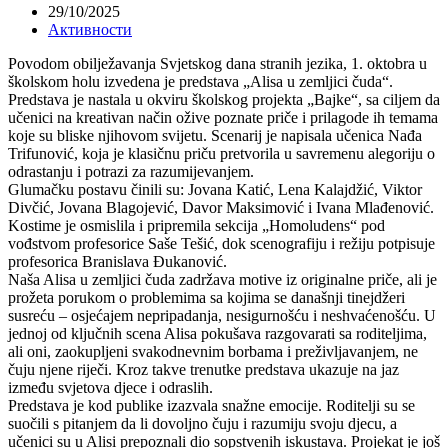
29/10/2025
Активности
Povodom obilježavanja Svjetskog dana stranih jezika, 1. oktobra u
školskom holu izvedena je predstava „Alisa u zemljici čuda“.
Predstava je nastala u okviru školskog projekta „Bajke“, sa ciljem da
učenici na kreativan način ožive poznate priče i prilagode ih temama
koje su bliske njihovom svijetu. Scenarij je napisala učenica Nađa
Trifunović, koja je klasičnu priču pretvorila u savremenu alegoriju o
odrastanju i potrazi za razumijevanjem.
Glumačku postavu činili su: Jovana Katić, Lena Kalajdžić, Viktor
Divčić, Jovana Blagojević, Davor Maksimović i Ivana Mlađenović.
Kostime je osmislila i pripremila sekcija „Homoludens“ pod
vođstvom profesorice Saše Tešić, dok scenografiju i režiju potpisuje
profesorica Branislava Đukanović.
Naša Alisa u zemljici čuda zadržava motive iz originalne priče, ali je
prožeta porukom o problemima sa kojima se današnji tinejdžeri
susreću – osjećajem nepripadanja, nesigurnošću i neshvaćenošću. U
jednoj od ključnih scena Alisa pokušava razgovarati sa roditeljima,
ali oni, zaokupljeni svakodnevnim borbama i preživljavanjem, ne
čuju njene riječi. Kroz takve trenutke predstava ukazuje na jaz
između svjetova djece i odraslih.
Predstava je kod publike izazvala snažne emocije. Roditelji su se
suočili s pitanjem da li dovoljno čuju i razumiju svoju djecu, a
učenici su u Alisi prepoznali dio sopstvenih iskustava. Projekat je još