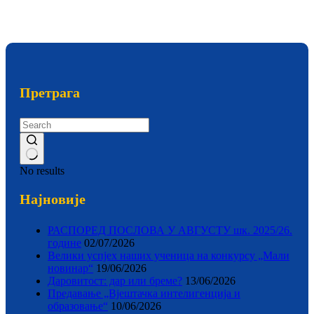
Претрага
No results
Најновије
РАСПОРЕД ПОСЛОВА У АВГУСТУ шк. 2025/26.
године
02/07/2026
Велики успјех наших ученица на конкурсу „Мали
новинар“
19/06/2026
Даровитост: дар или бреме?
13/06/2026
Предавање „Вјештачка интелигенција и
образовање“
10/06/2026