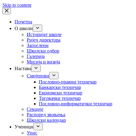
Skip to content
Почетна
О школи
Историјат школе
Ријеч директора
Запослени
Школски одбор
Галерија
Мисија и визија
Настава
Смијерови
Пословно-правни техничар
Банкарски техничар
Економски техничар
Трговачки техничар
Пословно-информатички техничар
Секције
Распоред звоњења
Школски календар
Ученици
Упис