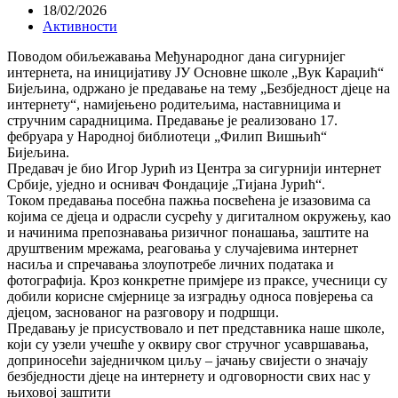
18/02/2026
Активности
Поводом обиљежавања Међународног дана сигурнијег
интернета, на иницијативу ЈУ Основне школе „Вук Караџић“
Бијељина, одржано је предавање на тему „Безбједност дјеце на
интернету“, намијењено родитељима, наставницима и
стручним сарадницима. Предавање је реализовано 17.
фебруара у Народној библиотеци „Филип Вишњић“
Бијељина.
Предавач је био Игор Јурић из Центра за сигурнији интернет
Србије, уједно и оснивач Фондације „Тијана Јурић“.
Током предавања посебна пажња посвећена је изазовима са
којима се дјеца и одрасли сусрећу у дигиталном окружењу, као
и начинима препознавања ризичног понашања, заштите на
друштвеним мрежама, реаговања у случајевима интернет
насиља и спречавања злоупотребе личних података и
фотографија. Кроз конкретне примјере из праксе, учесници су
добили корисне смјернице за изградњу односа повјерења са
дјецом, заснованог на разговору и подршци.
Предавању је присуствовало и пет представника
наше
школе,
који су узели учешће у оквиру свог стручног усавршавања,
доприносећи заједничком циљу – јачању свијести о значају
безбједности дјеце на интернету и одговорности свих нас у
њиховој заштити