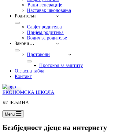
Ђаци генерације
Наставак школовања
Родитељи
Савјет родитеља
Пријем родитеља
Водич за родитеље
Закони…
Протоколи
Прoтокол за заштиту дјеце од насиља, занема
Огласна табла
Контакт
ЕКОНОМСКА ШКОЛА
БИЈЕЉИНА
Menu
Безбједност дјеце на интернету