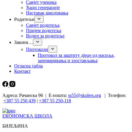
Савјет ученика
Ђаци генерације
Наставак школовања
Родитељи
Савјет родитеља
Пријем родитеља
Водич за родитеље
Закони…
Протоколи
Прoтокол за заштиту дјеце од насиља,
занемаривања и злостављања
Огласна табла
Контакт
Адреса: Рачанска 96 | Е-пошта:
ss55@skolers.org
| Телефон:
+387 55 250 439
|
+387 55 250-118
ЕКОНОМСКА ШКОЛА
БИЈЕЉИНА