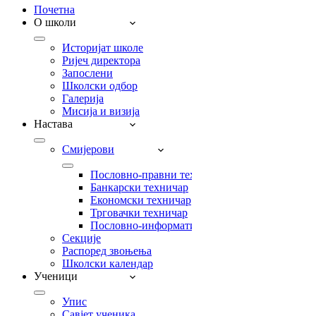
Почетна
О школи
Историјат школе
Ријеч директора
Запослени
Школски одбор
Галерија
Мисија и визија
Настава
Смијерови
Пословно-правни техничар
Банкарски техничар
Економски техничар
Трговачки техничар
Пословно-информатички техничар
Секције
Распоред звоњења
Школски календар
Ученици
Упис
Савјет ученика