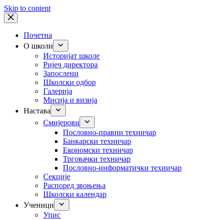
Skip to content
Почетна
О школи
Историјат школе
Ријеч директора
Запослени
Школски одбор
Галерија
Мисија и визија
Настава
Смијерови
Пословно-правни техничар
Банкарски техничар
Економски техничар
Трговачки техничар
Пословно-информатички техничар
Секције
Распоред звоњења
Школски календар
Ученици
Упис