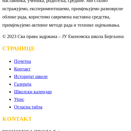
наставника, ученика, родитеља, средине. Ми стално
истражујемо, експериментишемо, примјењујемо разноврсне
облике рада, користимо савремена наставна средства,
примјењујемо активне методе рада и технике оцјењивања.
© 2023 Сва права задржана – ЈУ Економска школа Бијељина
СТРАНИЦЕ
Почетна
Контакт
Историјат школе
Галерија
Школски календар
Упис
Огласна табла
KONTAKT