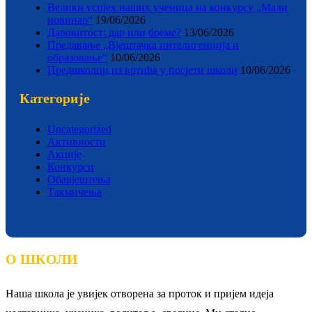
Велики успјех наших ученица на конкурсу „Мали
новинар“
19/06/2026
Даровитост: дар или бреме?
13/06/2026
Предавање „Вјештачка интелигенција и
образовање“
10/06/2026
Предшколци из вртића у посјети школи
10/06/2026
Категорије
Uncategorized
Активности
Акције
Конкурси
Обавјештења
Такмичења
О ШКОЛИ
Наша школа је увијек отворена за проток и пријем идеја