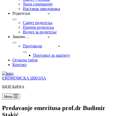
Ђаци генерације
Наставак школовања
Родитељи
Савјет родитеља
Пријем родитеља
Водич за родитеље
Закони…
Протоколи
Прoтокол за заштиту дјеце од насиља, занема
Огласна табла
Контакт
ЕКОНОМСКА ШКОЛА
БИЈЕЉИНА
Menu
Predavanje emeritusa prof.dr Budimir
Stakić