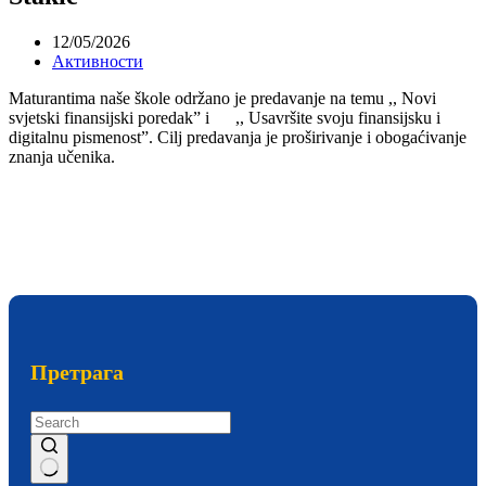
12/05/2026
Активности
Maturantima naše škole održano je predavanje na temu ,, Novi
svjetski finansijski poredak” i ,, Usavršite svoju finansijsku i
digitalnu pismenost”. Cilj predavanja je proširivanje i obogaćivanje
znanja učenika.
Претрага