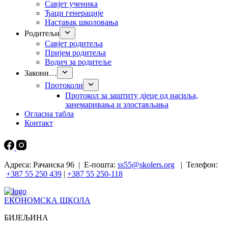
Савјет ученика
Ђаци генерације
Наставак школовања
Родитељи
Савјет родитеља
Пријем родитеља
Водич за родитеље
Закони…
Протоколи
Прoтокол за заштиту дјеце од насиља,
занемаривања и злостављања
Огласна табла
Контакт
Адреса: Рачанска 96 | Е-пошта:
ss55@skolers.org
| Телефон:
+387 55 250 439
|
+387 55 250-118
ЕКОНОМСКА ШКОЛА
БИЈЕЉИНА