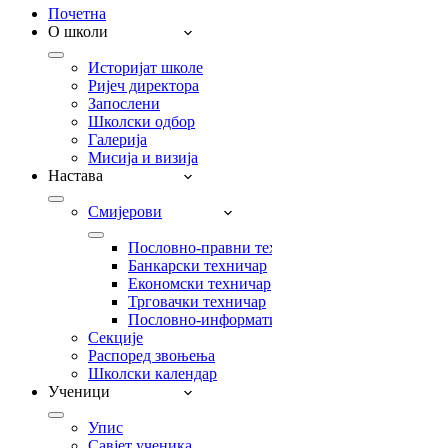
Почетна
О школи
Историјат школе
Ријеч директора
Запослени
Школски одбор
Галерија
Мисија и визија
Настава
Смијерови
Пословно-правни техничар
Банкарски техничар
Економски техничар
Трговачки техничар
Пословно-информатички техничар
Секције
Распоред звоњења
Школски календар
Ученици
Упис
Савјет ученика