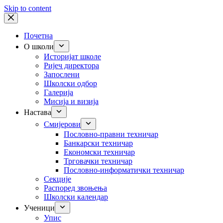
Skip to content
Почетна
О школи
Историјат школе
Ријеч директора
Запослени
Школски одбор
Галерија
Мисија и визија
Настава
Смијерови
Пословно-правни техничар
Банкарски техничар
Економски техничар
Трговачки техничар
Пословно-информатички техничар
Секције
Распоред звоњења
Школски календар
Ученици
Упис