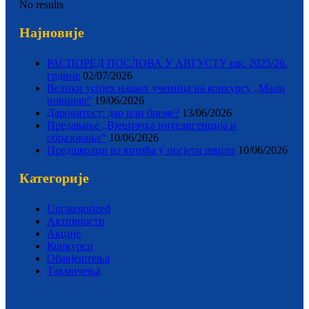
No results
Најновије
РАСПОРЕД ПОСЛОВА У АВГУСТУ шк. 2025/26.
године
02/07/2026
Велики успјех наших ученица на конкурсу „Мали
новинар“
19/06/2026
Даровитост: дар или бреме?
13/06/2026
Предавање „Вјештачка интелигенција и
образовање“
10/06/2026
Предшколци из вртића у посјети школи
10/06/2026
Категорије
Uncategorized
Активности
Акције
Конкурси
Обавјештења
Такмичења